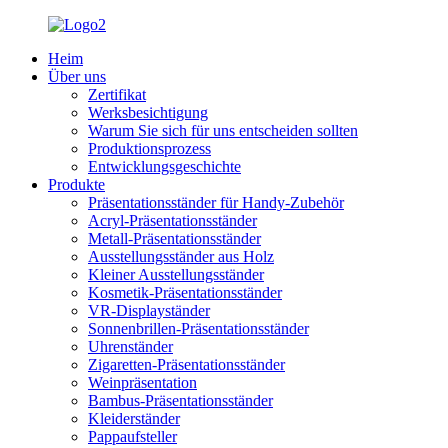
Heim
Über uns
Zertifikat
Werksbesichtigung
Warum Sie sich für uns entscheiden sollten
Produktionsprozess
Entwicklungsgeschichte
Produkte
Präsentationsständer für Handy-Zubehör
Acryl-Präsentationsständer
Metall-Präsentationsständer
Ausstellungsständer aus Holz
Kleiner Ausstellungsständer
Kosmetik-Präsentationsständer
VR-Displayständer
Sonnenbrillen-Präsentationsständer
Uhrenständer
Zigaretten-Präsentationsständer
Weinpräsentation
Bambus-Präsentationsständer
Kleiderständer
Pappaufsteller