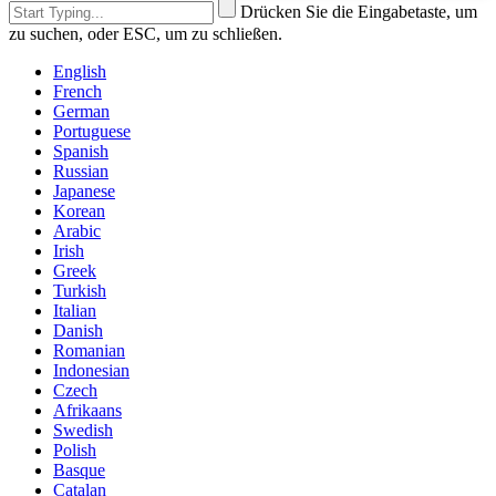
Drücken Sie die Eingabetaste, um
zu suchen, oder ESC, um zu schließen.
English
French
German
Portuguese
Spanish
Russian
Japanese
Korean
Arabic
Irish
Greek
Turkish
Italian
Danish
Romanian
Indonesian
Czech
Afrikaans
Swedish
Polish
Basque
Catalan