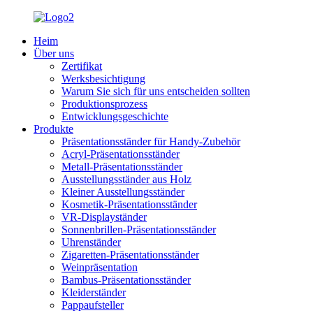
Heim
Über uns
Zertifikat
Werksbesichtigung
Warum Sie sich für uns entscheiden sollten
Produktionsprozess
Entwicklungsgeschichte
Produkte
Präsentationsständer für Handy-Zubehör
Acryl-Präsentationsständer
Metall-Präsentationsständer
Ausstellungsständer aus Holz
Kleiner Ausstellungsständer
Kosmetik-Präsentationsständer
VR-Displayständer
Sonnenbrillen-Präsentationsständer
Uhrenständer
Zigaretten-Präsentationsständer
Weinpräsentation
Bambus-Präsentationsständer
Kleiderständer
Pappaufsteller