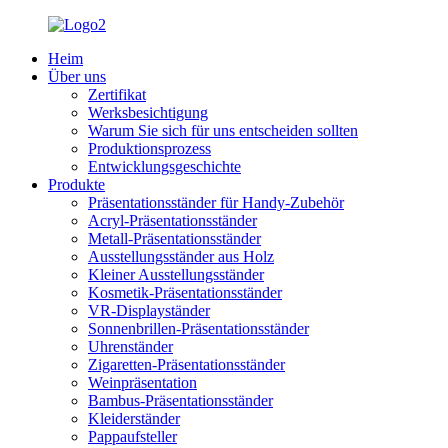
Heim
Über uns
Zertifikat
Werksbesichtigung
Warum Sie sich für uns entscheiden sollten
Produktionsprozess
Entwicklungsgeschichte
Produkte
Präsentationsständer für Handy-Zubehör
Acryl-Präsentationsständer
Metall-Präsentationsständer
Ausstellungsständer aus Holz
Kleiner Ausstellungsständer
Kosmetik-Präsentationsständer
VR-Displayständer
Sonnenbrillen-Präsentationsständer
Uhrenständer
Zigaretten-Präsentationsständer
Weinpräsentation
Bambus-Präsentationsständer
Kleiderständer
Pappaufsteller