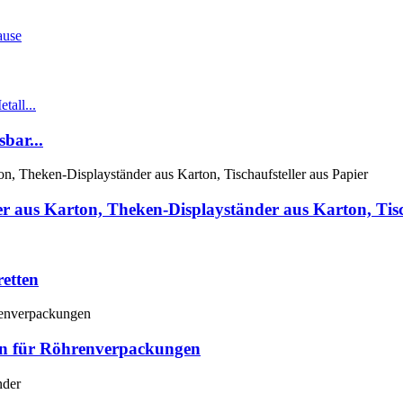
bar...
der aus Karton, Theken-Displayständer aus Karton, Tisc
retten
rn für Röhrenverpackungen