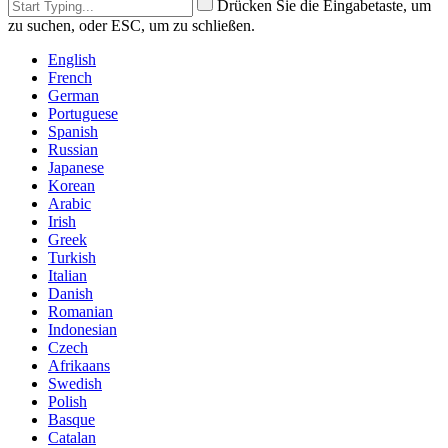
Drücken Sie die Eingabetaste, um
zu suchen, oder ESC, um zu schließen.
English
French
German
Portuguese
Spanish
Russian
Japanese
Korean
Arabic
Irish
Greek
Turkish
Italian
Danish
Romanian
Indonesian
Czech
Afrikaans
Swedish
Polish
Basque
Catalan