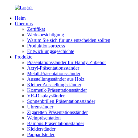
Heim
Über uns
Zertifikat
Werksbesichtigung
Warum Sie sich für uns entscheiden sollten
Produktionsprozess
Entwicklungsgeschichte
Produkte
Präsentationsständer für Handy-Zubehör
Acryl-Präsentationsständer
Metall-Präsentationsständer
Ausstellungsständer aus Holz
Kleiner Ausstellungsständer
Kosmetik-Präsentationsständer
VR-Displayständer
Sonnenbrillen-Präsentationsständer
Uhrenständer
Zigaretten-Präsentationsständer
Weinpräsentation
Bambus-Präsentationsständer
Kleiderständer
Pappaufsteller